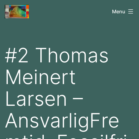
Fortsæt
Fredagsskolen
Menu
til
indhold
#2 Thomas
Meinert
Larsen –
AnsvarligFre