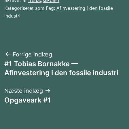
Skrevet af
fredagsskolen
Kategoriseret som
Fag: Afinvestering i den fossile
industri
Indlægsnavigation
Forrige indlæg
#1 Tobias Bornakke —
Afinvestering i den fossile industri
Næste indlæg
Opgaveark #1