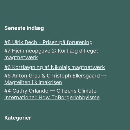
Seneste indlæg
#8 Ulrik Bech – Prisen på forurening
#7 Hjemmeopgave 2: Kortlæg dit eget
magtnetværk
#6 Kortlægning af Nikolajs magtnetværk
#5 Anton Grau & Christoph Ellersgaard —
Magteliten i klimakrisen
#4 Cathy Orlando — Citizens Climate
International: How ToBorgerlobbyisme
Kategorier